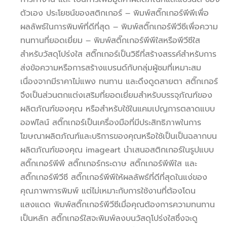
ตัวเอง ประโยชน์ของสติกเกอร์ – พิมพ์สติ๊กเกอร์พีพีเพื่อ
ผลลัพธ์ในการพิมพ์ที่ดีที่สุด – พิมพ์สติ๊กเกอร์พีวีซีเพื่อความ
ทนทานที่ยอดเยี่ยม – พิมพ์สติ๊กเกอร์พีพีใสหรือพีวีซีใส
สำหรับวัสดุโปร่งใส สติ๊กเกอร์เป็นวิธีที่สร้างสรรค์สำหรับการ
ส่งข้อความหรือการสร้างแบรนด์กับกลุ่มผู้ชมที่เหมาะสม
เนื่องจากมีราคาไม่แพง ทนทาน และดึงดูดสายตา สติ๊กเกอร์
จึงเป็นส่วนตกแต่งเสริมที่ยอดเยี่ยมสำหรับบรรจุภัณฑ์ของ
ผลิตภัณฑ์ของคุณ หรือสำหรับใช้ในแคมเปญการตลาดแบบ
ออฟไลน์ สติ๊กเกอร์เป็นเครื่องมือที่มีประสิทธิภาพในการ
โฆษณาผลิตภัณฑ์และบริการของคุณหรือใช้เป็นเป็นฉลากบน
ผลิตภัณฑ์ของคุณ imageart นำเสนอสติกเกอร์ในรูปแบบ
สติ๊กเกอร์พีพี สติ๊กเกอร์กระดาษ สติ๊กเกอร์พีพีใส และ
สติ๊กเกอร์พีวีซี สติ๊กเกอร์พีพีให้ผลลัพธ์ที่ดีที่สุดในแง่ของ
คุณภาพการพิมพ์ แต่ไม่เหมาะกับการใช้งานที่ต้องโดน
แสงแดด พิมพ์สติ๊กเกอร์พีวีซีเมื่อคุณต้องการความทนทาน
เป็นหลัก สติ๊กเกอร์ใสจะพิมพ์ลงบนวัสดุโปร่งใสซึ่งจะดู