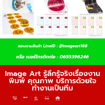
สอบถามสินค้า LineID : @imageart168
หรือ เบอร์โทรติดต่อ : 0655396246
Image Art รู้ลึกรู้จริงเรื่องงาน
พิมพ์ คุณภาพ บริการด้วยใจ
ทำงานเป็นทีม