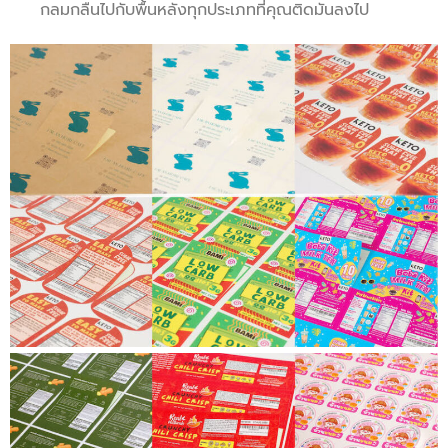
กลมกลืนไปกับพื้นหลังทุกประเภทที่คุณติดมันลงไป