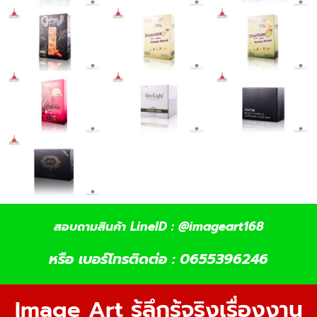
สอบถามสินค้า LineID : @imageart168
หรือ เบอร์โทรติดต่อ : 0655396246
Image Art รู้ลึกรู้จริงเรื่องงาน