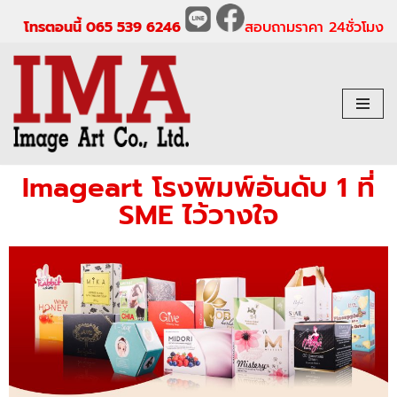
โทรตอนนี้ 065 539 6246
สอบถามราคา 24ชั่วโมง
Skip
to
content
Imageart โรงพิมพ์อันดับ 1 ที่
SME ไว้วางใจ