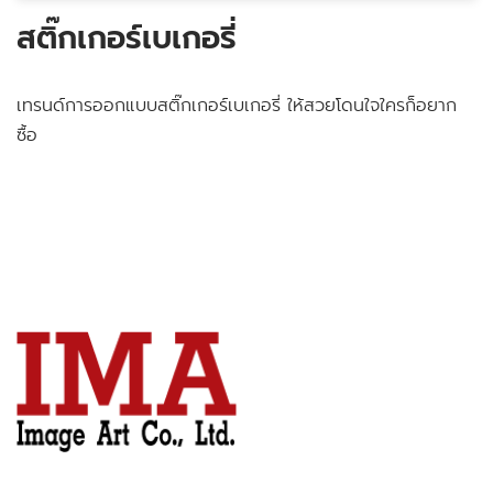
สติ๊กเกอร์เบเกอรี่
เทรนด์การออกแบบสติ๊กเกอร์เบเกอรี่ ให้สวยโดนใจใครก็อยาก
ซื้อ