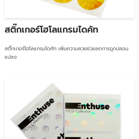
สติ๊กเกอร์โฮโลแกรมไดคัท
สติ๊กเกอร์โฮโลแกรมไดคัท เพิ่มความสวยช่วยลดการถูกปลอม
แปลง