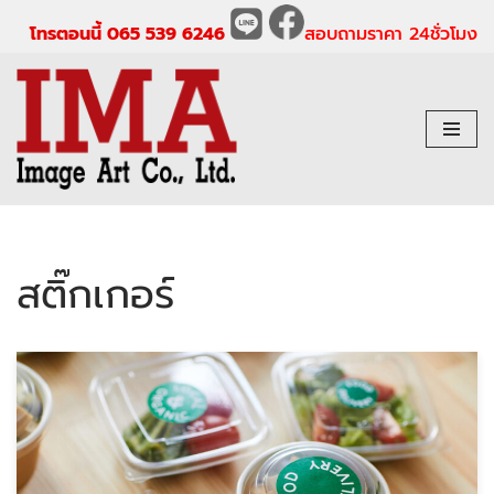
โทรตอนนี้ 065 539 6246
สอบถามราคา 24ชั่วโมง
Skip
to
content
สติ๊กเกอร์