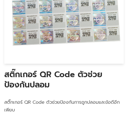
สติ๊กเกอร์ QR Code ตัวช่วย
ป้องกันปลอม
สติ๊กเกอร์ QR Code ตัวช่วยป้องกันการถูกปลอมและข้อดีอีก
เพียบ