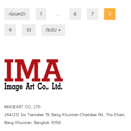
ก่อนหน้า
1
…
6
7
8
9
10
ถัดไป »
IMAGEART CO., LTD.
264/212 Soi Tiantalae 19, Bang Khuntian-Chaitalae Rd., Tha Kham,
Bang Khuntian, Bangkok 10150