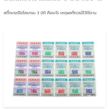
สติ๊กเกอร์โฮโลแกรม 3 มิติ คืออะไร เหตุผลที่ควรมีไว้ใช้งาน